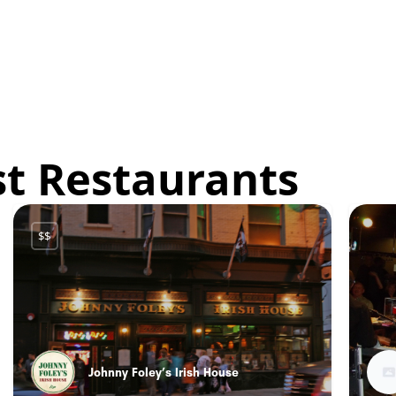
st Restaurants
$$
Johnny Foley’s Irish House