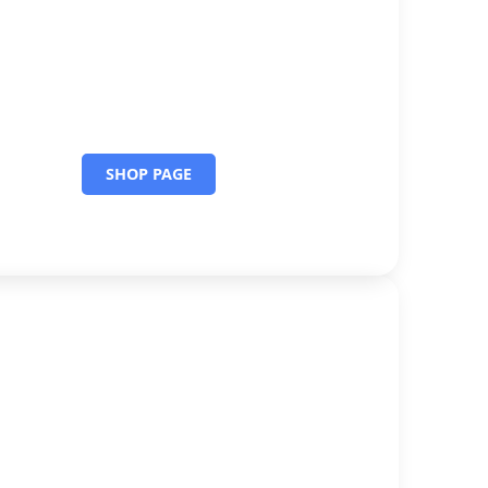
Small CTA
cumsan sit amet nulla facilisi morbi tempus
iaculis urna id volutpat.
SHOP PAGE
ueling Piano Shows