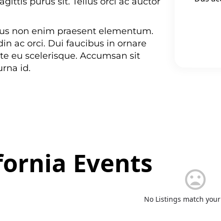
ittis purus sit. Tellus orci ac auctor
purus non enim praesent elementum.
in ac orci. Dui faucibus in ornare
te eu scelerisque. Accumsan sit
urna id.
DEAL
ornia Events
No Listings match your