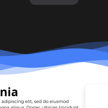
rnia
 adipiscing elit, sed do eiusmod
D
gna aliqua. Donec ultrices tincidunt