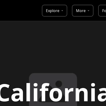
Explore
More
F
Californi