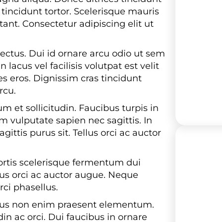
tincidunt tortor. Scelerisque mauris
ant. Consectetur adipiscing elit ut
Dus ac
lectus. Dui id ornare arcu odio ut sem
cus vel facilisis volutpat est velit
es eros. Dignissim cras tincidunt
rcu.
et sollicitudin. Faucibus turpis in
m vulputate sapien nec sagittis. In
ittis purus sit. Tellus orci ac auctor
DEAL
ortis scelerisque fermentum dui
llus orci ac auctor augue. Neque
rci phasellus.
D
purus non enim praesent elementum.
in ac orci. Dui faucibus in ornare