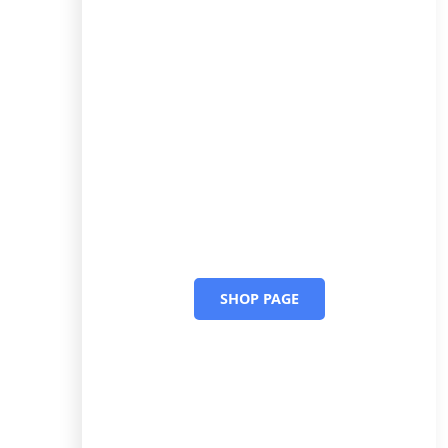
Dueling Piano
Shows xLarge CTA
Dus accumsan sit amet nulla facilisi
morbi tempus iaculis urna id
volutpat.
SHOP PAGE