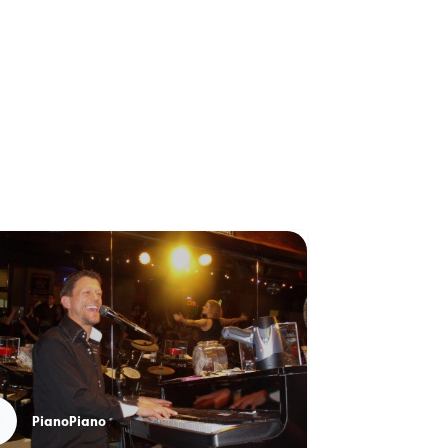
PianoPiano
The S