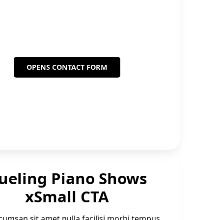
Large CTA
tner with Dueling Piano Shows and start
reaching more customers.
OPENS CONTACT FORM
ueling Piano Shows
xSmall CTA
cumsan sit amet nulla facilisi morbi tempus