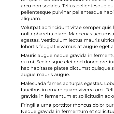
arcu non sodales. Tellus pellentesque eu 
pellentesque pulvinar pellentesque habit
aliquam.
Volutpat ac tincidunt vitae semper quis 
nulla pharetra diam. Maecenas accumsan la
egestas. Vestibulum lectus mauris ultric
lobortis feugiat vivamus at augue eget a
Mauris augue neque gravida in fermentum 
eu mi. Scelerisque eleifend donec pretiu
hac habitasse platea dictumst quisque sag
augue mauris augue.
Malesuada fames ac turpis egestas. Lob
faucibus in ornare quam viverra orci. Te
gravida in fermentum et sollicitudin ac o
Fringilla urna porttitor rhoncus dolor 
Neque gravida in fermentum et sollicitud