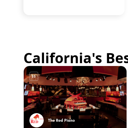
DEAL
California's Be
$$
The Red Piano