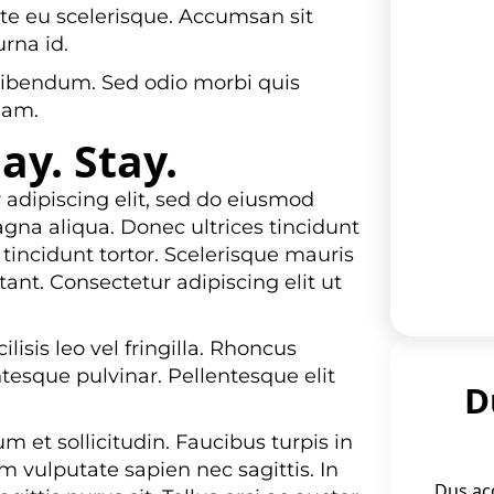
te eu scelerisque. Accumsan sit
urna id.
Par
 bibendum. Sed odio morbi quis
iam.
lay. Stay.
 adipiscing elit, sed do eiusmod
gna aliqua. Donec ultrices tincidunt
tincidunt tortor. Scelerisque mauris
ant. Consectetur adipiscing elit ut
sis leo vel fringilla. Rhoncus
ntesque pulvinar. Pellentesque elit
D
et sollicitudin. Faucibus turpis in
m vulputate sapien nec sagittis. In
Dus ac