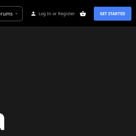
orums
Log In
or
Register
GET STARTED
a